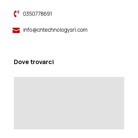

0350778691
info@cntechnologysrl.com

Dove trovarci