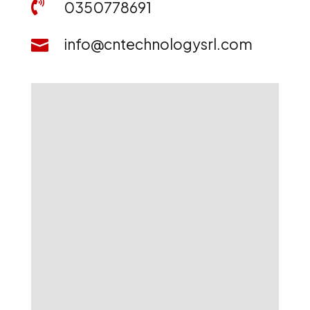

0350778691
info@cntechnologysrl.com
